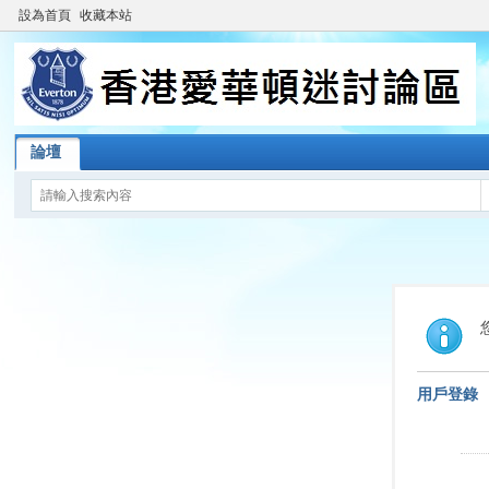
設為首頁
收藏本站
論壇
用戶登錄