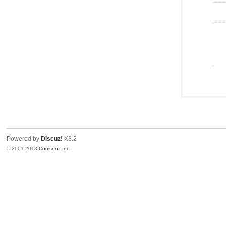
Powered by
Discuz!
X3.2
© 2001-2013
Comsenz Inc.