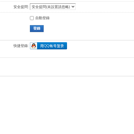
安全提問:
自動登錄
登錄
快捷登錄: