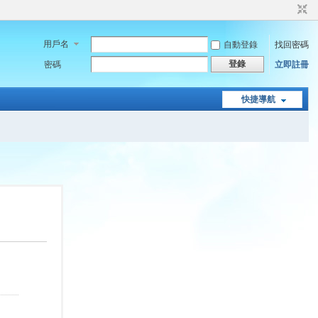
用戶名
自動登錄
找回密碼
登錄
密碼
立即註冊
快捷導航