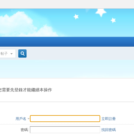
帖子
搜
索
您需要先登錄才能繼續本操作
用戶名
立即註冊
密碼:
找回密碼