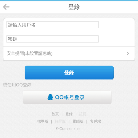
登錄
安全提問(未設置請忽略)
登錄
或使用QQ登錄
首頁
|
登錄
|
註冊
標準版
|
觸屏版
|
電腦版
|
客戶端
© Comsenz Inc.