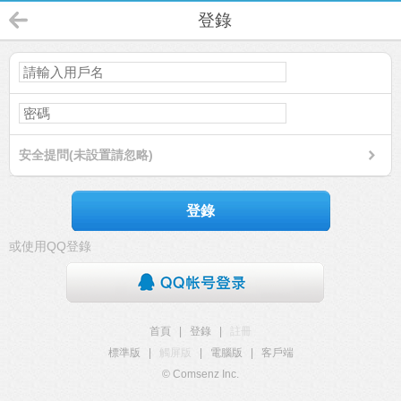
登錄
安全提問(未設置請忽略)
登錄
或使用QQ登錄
首頁
|
登錄
|
註冊
標準版
|
觸屏版
|
電腦版
|
客戶端
© Comsenz Inc.