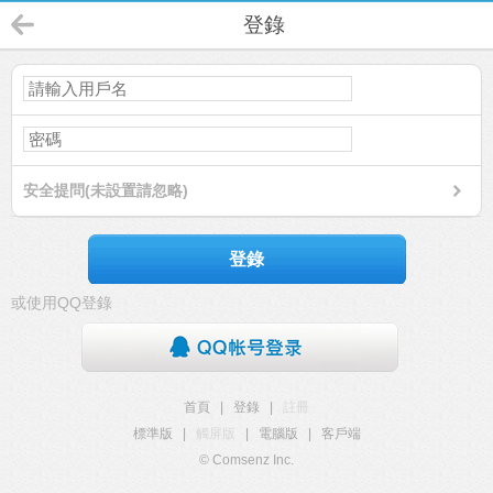
登錄
安全提問(未設置請忽略)
登錄
或使用QQ登錄
首頁
|
登錄
|
註冊
標準版
|
觸屏版
|
電腦版
|
客戶端
© Comsenz Inc.