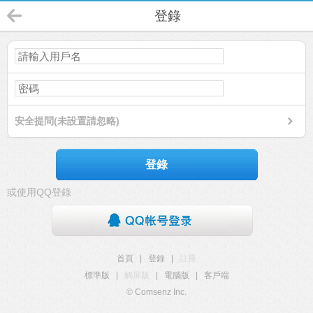
登錄
安全提問(未設置請忽略)
登錄
或使用QQ登錄
首頁
|
登錄
|
註冊
標準版
|
觸屏版
|
電腦版
|
客戶端
© Comsenz Inc.