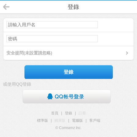
登錄
安全提問(未設置請忽略)
登錄
或使用QQ登錄
首頁
|
登錄
|
註冊
標準版
|
觸屏版
|
電腦版
|
客戶端
© Comsenz Inc.