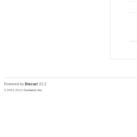
Powered by
Discuz!
X3.2
© 2001-2013
Comsenz Inc.