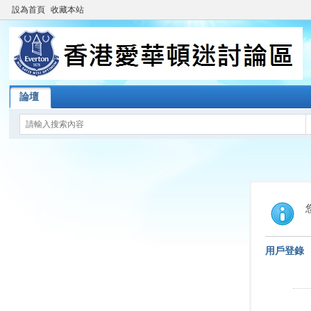
設為首頁
收藏本站
論壇
用戶登錄