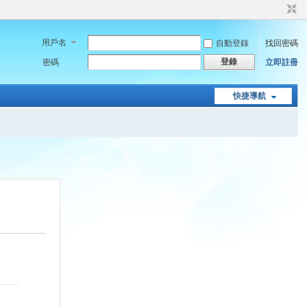
用戶名
自動登錄
找回密碼
登錄
密碼
立即註冊
快捷導航