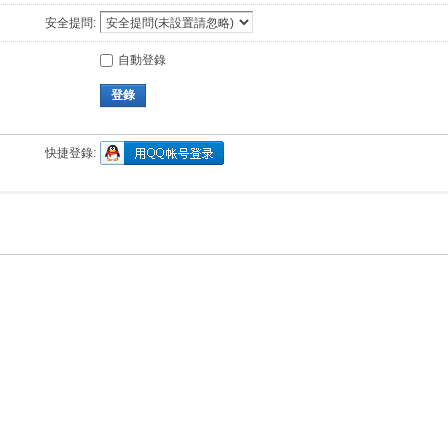
安全提問:
自動登錄
登錄
快捷登錄: