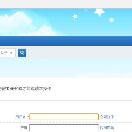
帖子
搜
索
您需要先登錄才能繼續本操作
用戶名
立即註冊
密碼:
找回密碼