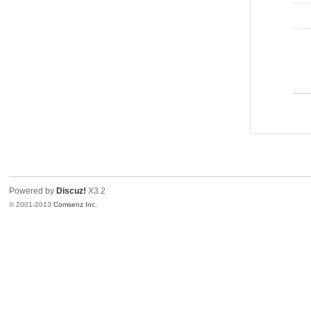
Powered by
Discuz!
X3.2
© 2001-2013
Comsenz Inc.