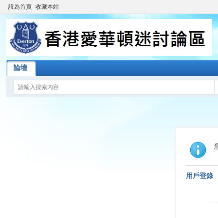
設為首頁
收藏本站
論壇
用戶登錄