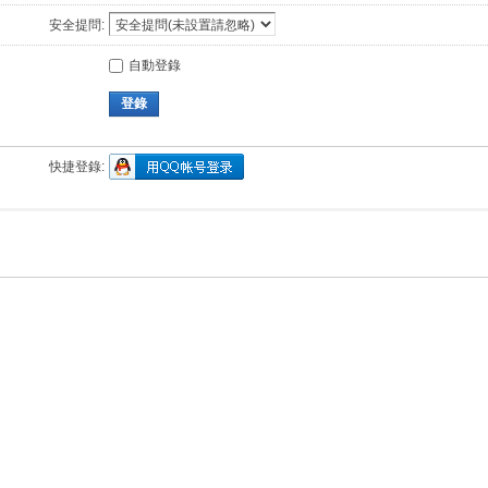
安全提問:
自動登錄
登錄
快捷登錄: