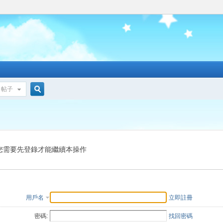
帖子
搜
索
您需要先登錄才能繼續本操作
用戶名
立即註冊
密碼:
找回密碼