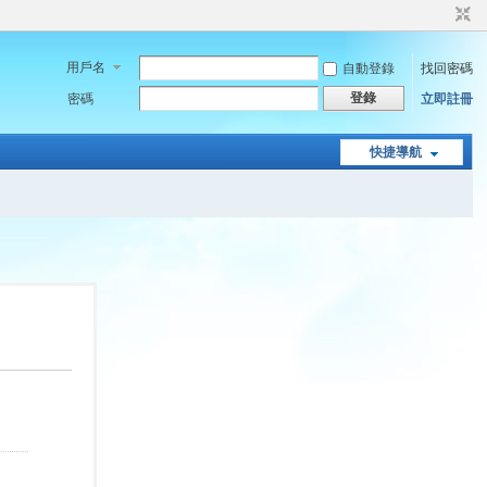
用戶名
自動登錄
找回密碼
登錄
密碼
立即註冊
快捷導航