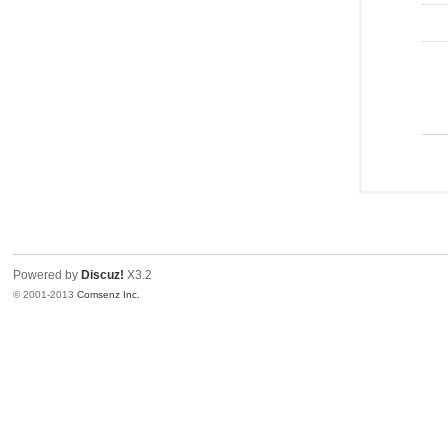
Powered by
Discuz!
X3.2
© 2001-2013
Comsenz Inc.