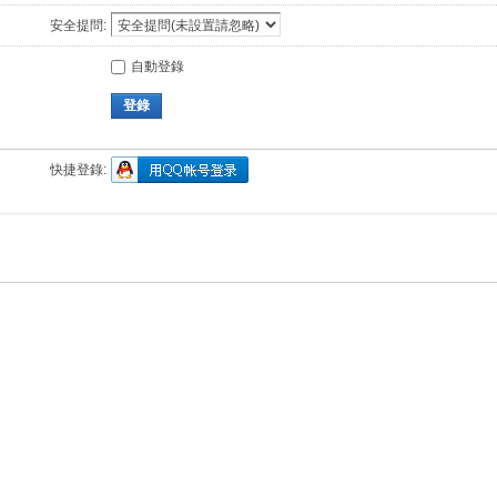
安全提問:
自動登錄
登錄
快捷登錄: