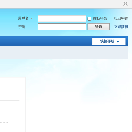
用戶名
自動登錄
找回密碼
登錄
密碼
立即註冊
快捷導航