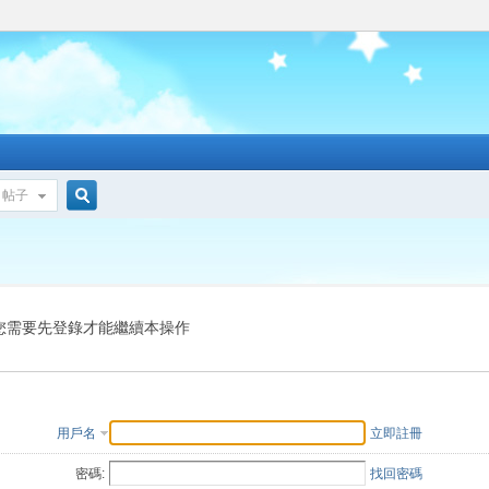
帖子
搜
索
您需要先登錄才能繼續本操作
用戶名
立即註冊
密碼:
找回密碼