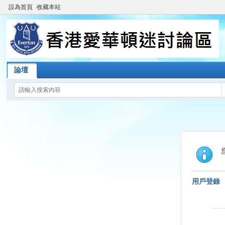
設為首頁
收藏本站
論壇
用戶登錄