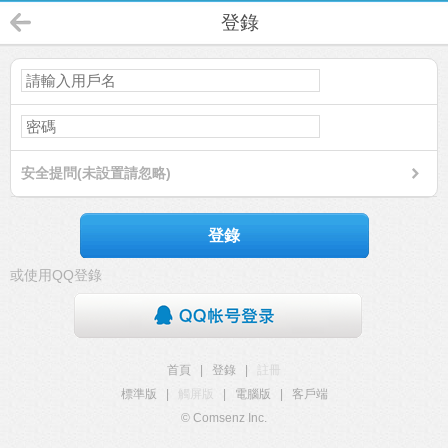
登錄
安全提問(未設置請忽略)
登錄
或使用QQ登錄
首頁
|
登錄
|
註冊
標準版
|
觸屏版
|
電腦版
|
客戶端
© Comsenz Inc.