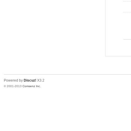
Powered by
Discuz!
X3.2
© 2001-2013
Comsenz Inc.