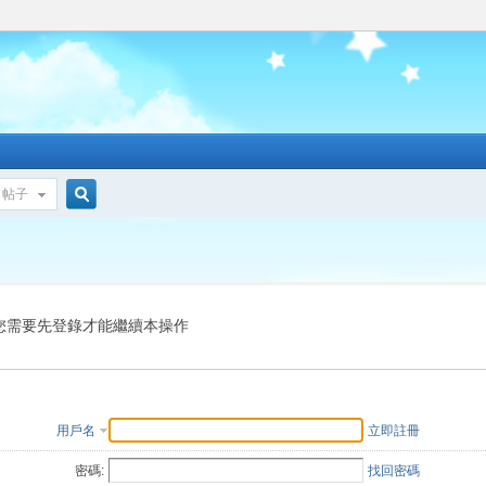
帖子
搜
索
您需要先登錄才能繼續本操作
用戶名
立即註冊
密碼:
找回密碼