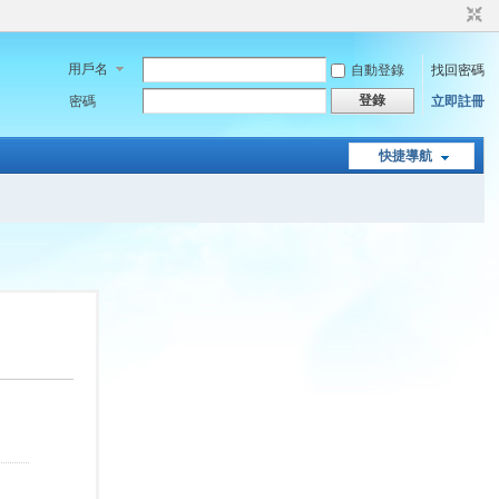
用戶名
自動登錄
找回密碼
登錄
密碼
立即註冊
快捷導航