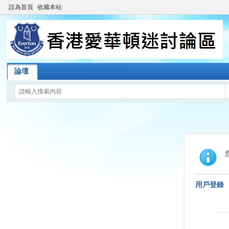
設為首頁
收藏本站
論壇
用戶登錄