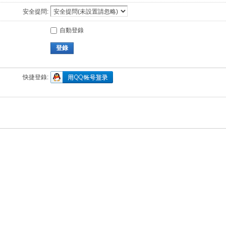
安全提問:
自動登錄
登錄
快捷登錄: