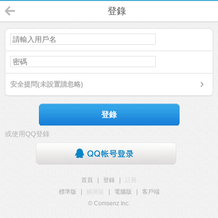
登錄
安全提問(未設置請忽略)
登錄
或使用QQ登錄
首頁
|
登錄
|
註冊
標準版
|
觸屏版
|
電腦版
|
客戶端
© Comsenz Inc.