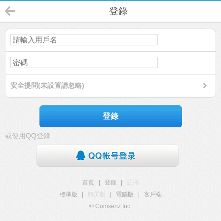
登錄
安全提問(未設置請忽略)
登錄
或使用QQ登錄
首頁
|
登錄
|
註冊
標準版
|
觸屏版
|
電腦版
|
客戶端
© Comsenz Inc.