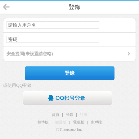
登錄
安全提問(未設置請忽略)
登錄
或使用QQ登錄
首頁
|
登錄
|
註冊
標準版
|
觸屏版
|
電腦版
|
客戶端
© Comsenz Inc.