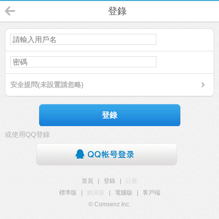
登錄
安全提問(未設置請忽略)
登錄
或使用QQ登錄
首頁
|
登錄
|
註冊
標準版
|
觸屏版
|
電腦版
|
客戶端
© Comsenz Inc.