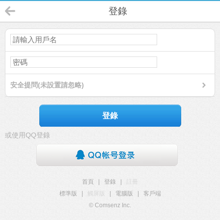
登錄
安全提問(未設置請忽略)
登錄
或使用QQ登錄
首頁
|
登錄
|
註冊
標準版
|
觸屏版
|
電腦版
|
客戶端
© Comsenz Inc.