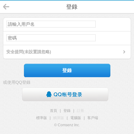
登錄
安全提問(未設置請忽略)
登錄
或使用QQ登錄
首頁
|
登錄
|
註冊
標準版
|
觸屏版
|
電腦版
|
客戶端
© Comsenz Inc.