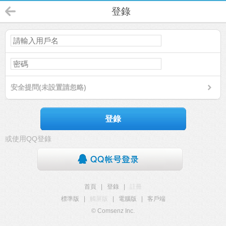
登錄
安全提問(未設置請忽略)
登錄
或使用QQ登錄
首頁
|
登錄
|
註冊
標準版
|
觸屏版
|
電腦版
|
客戶端
© Comsenz Inc.