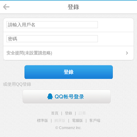
登錄
安全提問(未設置請忽略)
登錄
或使用QQ登錄
首頁
|
登錄
|
註冊
標準版
|
觸屏版
|
電腦版
|
客戶端
© Comsenz Inc.