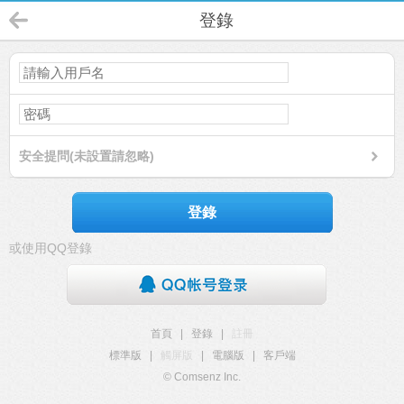
登錄
安全提問(未設置請忽略)
登錄
或使用QQ登錄
首頁
|
登錄
|
註冊
標準版
|
觸屏版
|
電腦版
|
客戶端
© Comsenz Inc.