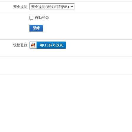
安全提問:
自動登錄
登錄
快捷登錄: