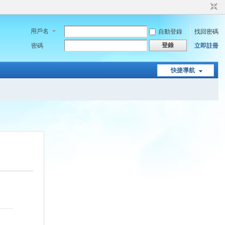
用戶名
自動登錄
找回密碼
登錄
密碼
立即註冊
快捷導航