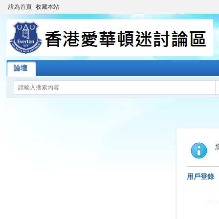
設為首頁
收藏本站
論壇
用戶登錄