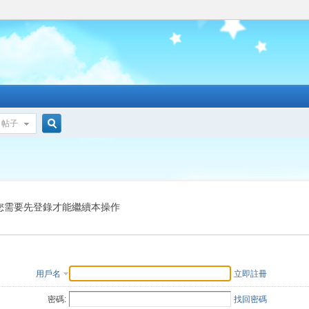
帖子
搜
索
您需要先登錄才能繼續本操作
用戶名
立即註冊
密碼:
找回密碼