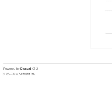
Powered by
Discuz!
X3.2
© 2001-2013
Comsenz Inc.