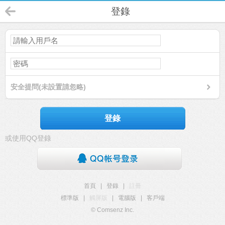
登錄
安全提問(未設置請忽略)
登錄
或使用QQ登錄
首頁
|
登錄
|
註冊
標準版
|
觸屏版
|
電腦版
|
客戶端
© Comsenz Inc.