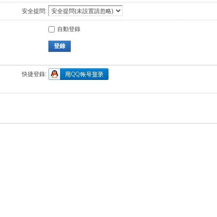
安全提問:
自動登錄
登錄
快捷登錄: