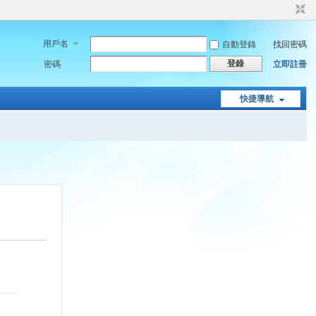
用戶名
自動登錄
找回密碼
登錄
密碼
立即註冊
快捷導航