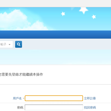
帖子
搜
索
您需要先登錄才能繼續本操作
用戶名
立即註冊
密碼:
找回密碼