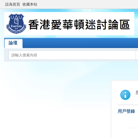
設為首頁
收藏本站
論壇
用戶登錄