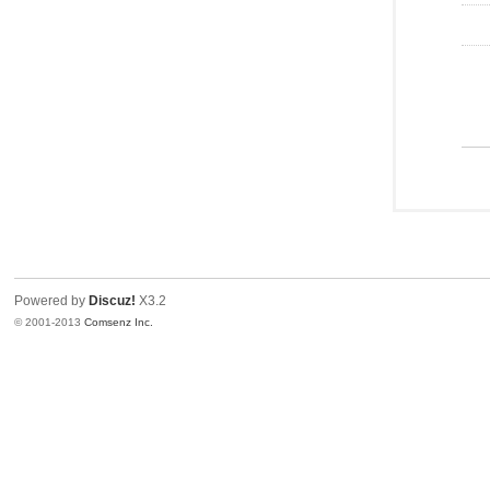
Powered by
Discuz!
X3.2
© 2001-2013
Comsenz Inc.