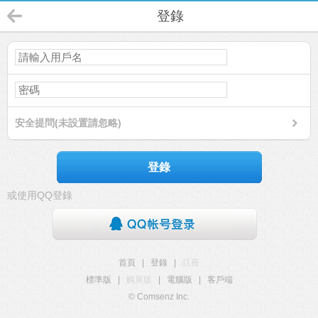
登錄
安全提問(未設置請忽略)
登錄
或使用QQ登錄
首頁
|
登錄
|
註冊
標準版
|
觸屏版
|
電腦版
|
客戶端
© Comsenz Inc.