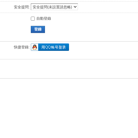
安全提問:
自動登錄
登錄
快捷登錄: