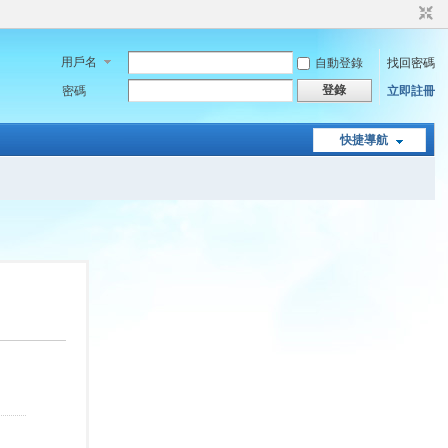
用戶名
自動登錄
找回密碼
登錄
密碼
立即註冊
快捷導航