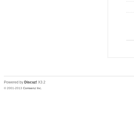
Powered by
Discuz!
X3.2
© 2001-2013
Comsenz Inc.