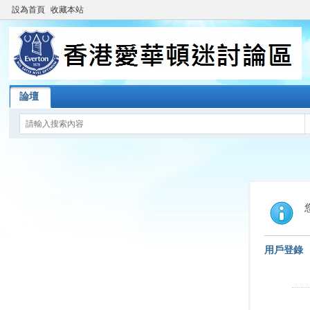
設為首頁
收藏本站
論壇
用戶登錄