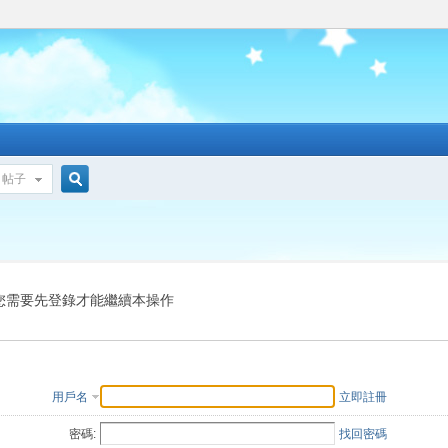
帖子
搜
索
您需要先登錄才能繼續本操作
用戶名
立即註冊
密碼:
找回密碼