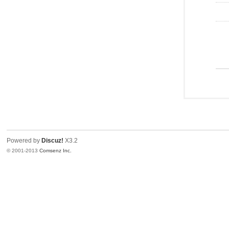
Powered by
Discuz!
X3.2
© 2001-2013
Comsenz Inc.