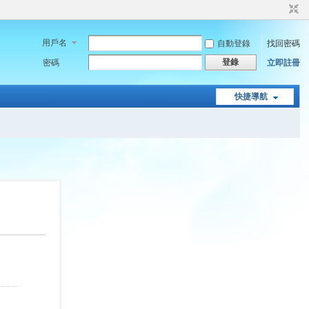
用戶名
自動登錄
找回密碼
登錄
密碼
立即註冊
快捷導航