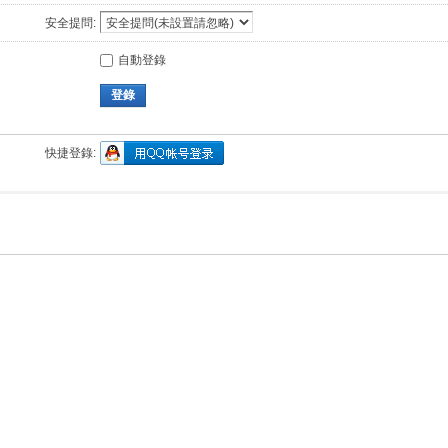
安全提問:
自動登錄
登錄
快捷登錄: