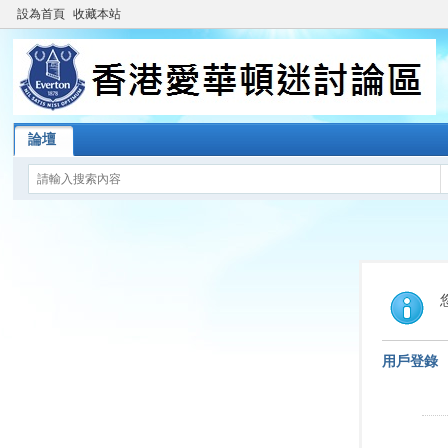
設為首頁
收藏本站
論壇
用戶登錄