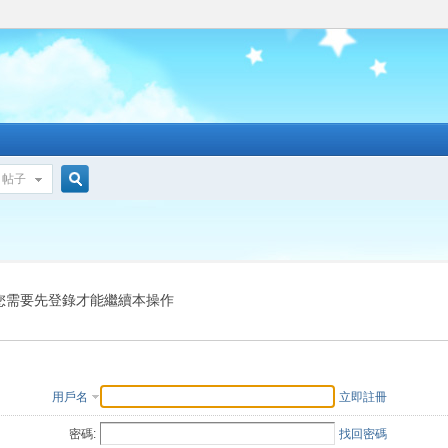
帖子
搜
索
您需要先登錄才能繼續本操作
用戶名
立即註冊
密碼:
找回密碼