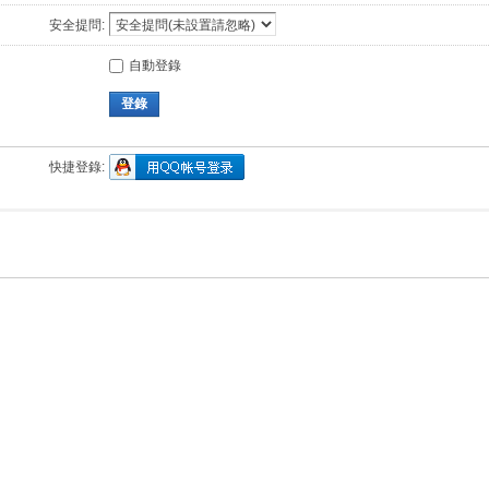
安全提問:
自動登錄
登錄
快捷登錄: