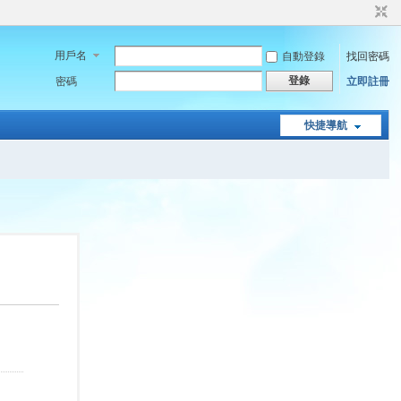
用戶名
自動登錄
找回密碼
登錄
密碼
立即註冊
快捷導航