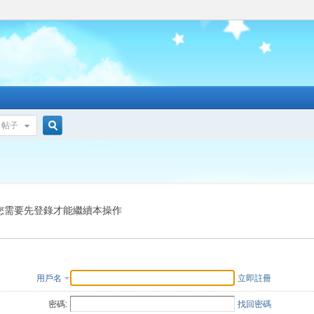
帖子
搜
索
您需要先登錄才能繼續本操作
用戶名
立即註冊
密碼:
找回密碼