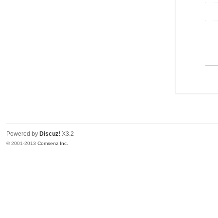
Powered by
Discuz!
X3.2
© 2001-2013
Comsenz Inc.