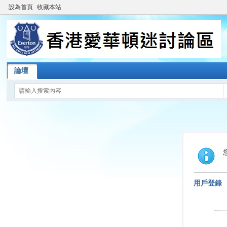
設為首頁
收藏本站
論壇
用戶登錄