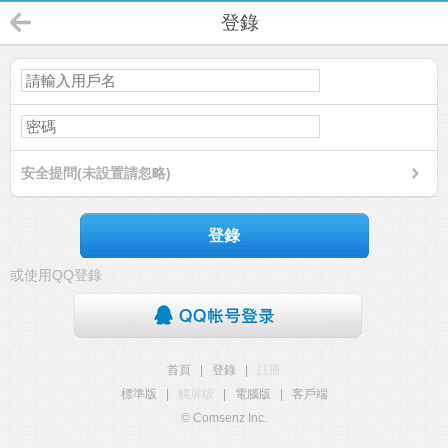
登錄
安全提問(未設置請忽略)
登錄
或使用QQ登錄
首頁
|
登錄
|
註冊
標準版
|
觸屏版
|
電腦版
|
客戶端
© Comsenz Inc.