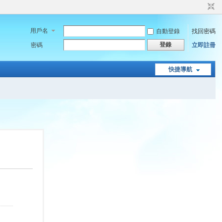
用戶名
自動登錄
找回密碼
登錄
密碼
立即註冊
快捷導航