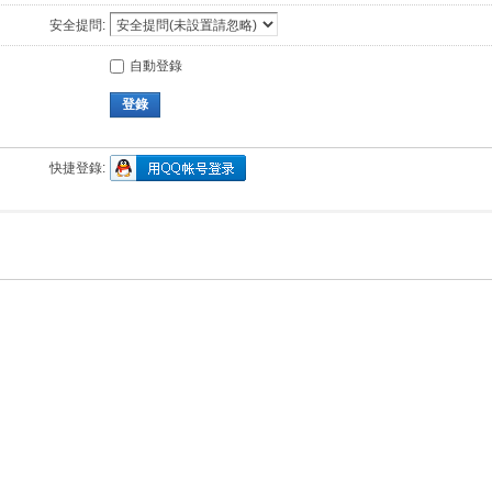
安全提問:
自動登錄
登錄
快捷登錄: