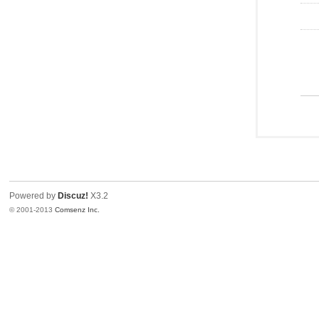
Powered by
Discuz!
X3.2
© 2001-2013
Comsenz Inc.