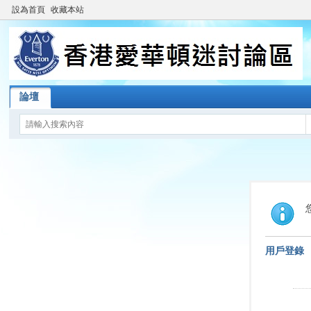
設為首頁
收藏本站
論壇
用戶登錄