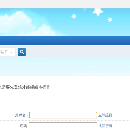
帖子
搜
索
您需要先登錄才能繼續本操作
用戶名
立即註冊
密碼:
找回密碼