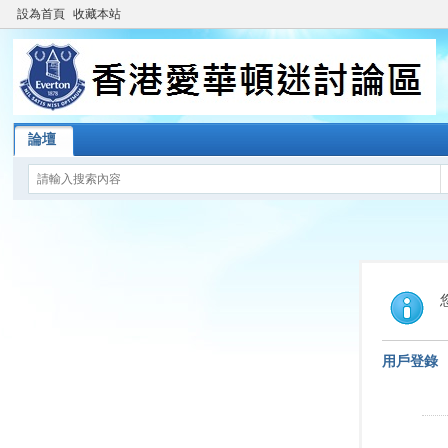
設為首頁
收藏本站
論壇
用戶登錄