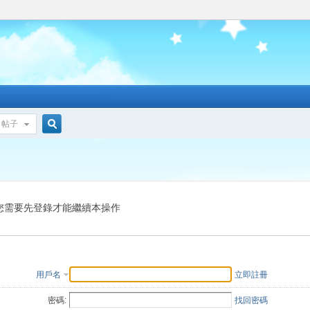
帖子
搜
索
您需要先登錄才能繼續本操作
用戶名
立即註冊
密碼:
找回密碼