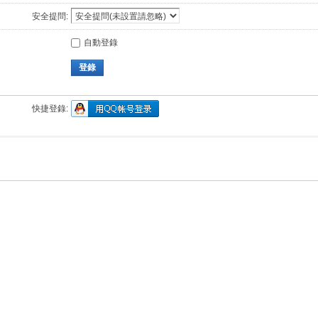
安全提問:
自動登錄
登錄
快捷登錄: