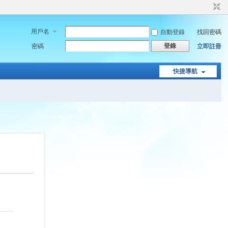
用戶名
自動登錄
找回密碼
登錄
密碼
立即註冊
快捷導航