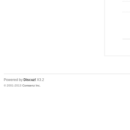
Powered by
Discuz!
X3.2
© 2001-2013
Comsenz Inc.