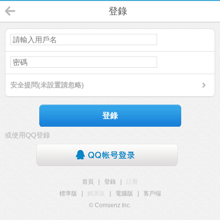
登錄
安全提問(未設置請忽略)
登錄
或使用QQ登錄
首頁
|
登錄
|
註冊
標準版
|
觸屏版
|
電腦版
|
客戶端
© Comsenz Inc.