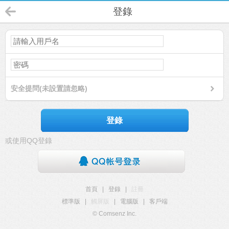
登錄
安全提問(未設置請忽略)
登錄
或使用QQ登錄
首頁
|
登錄
|
註冊
標準版
|
觸屏版
|
電腦版
|
客戶端
© Comsenz Inc.