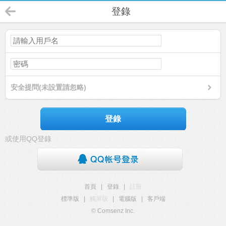
登錄
安全提問(未設置請忽略)
登錄
或使用QQ登錄
首頁
|
登錄
|
註冊
標準版
|
觸屏版
|
電腦版
|
客戶端
© Comsenz Inc.