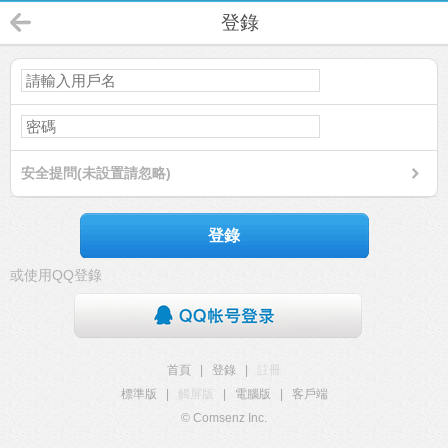
登錄
安全提問(未設置請忽略)
登錄
或使用QQ登錄
首頁
|
登錄
|
註冊
標準版
|
觸屏版
|
電腦版
|
客戶端
© Comsenz Inc.