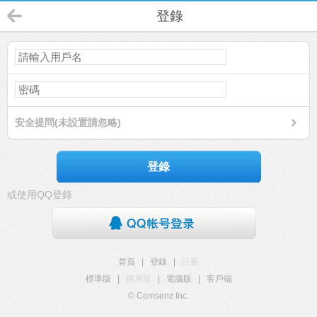
登錄
安全提問(未設置請忽略)
登錄
或使用QQ登錄
首頁
|
登錄
|
註冊
標準版
|
觸屏版
|
電腦版
|
客戶端
© Comsenz Inc.