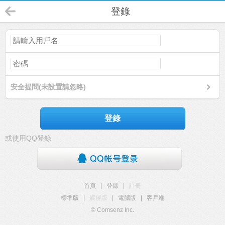
登錄
安全提問(未設置請忽略)
登錄
或使用QQ登錄
首頁
|
登錄
|
註冊
標準版
|
觸屏版
|
電腦版
|
客戶端
© Comsenz Inc.