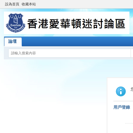
設為首頁
收藏本站
論壇
用戶登錄