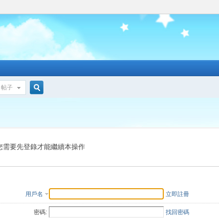
帖子
搜
索
您需要先登錄才能繼續本操作
用戶名
立即註冊
密碼:
找回密碼