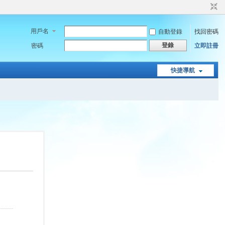
用戶名
自動登錄
找回密碼
登錄
密碼
立即註冊
快捷導航