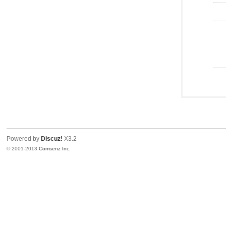
Powered by
Discuz!
X3.2
© 2001-2013
Comsenz Inc.