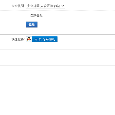
安全提問:
自動登錄
登錄
快捷登錄: