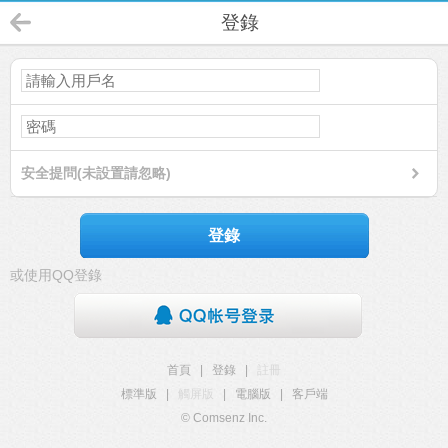
登錄
安全提問(未設置請忽略)
登錄
或使用QQ登錄
首頁
|
登錄
|
註冊
標準版
|
觸屏版
|
電腦版
|
客戶端
© Comsenz Inc.