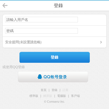
登錄
安全提問(未設置請忽略)
登錄
或使用QQ登錄
首頁
|
登錄
|
註冊
標準版
|
觸屏版
|
電腦版
|
客戶端
© Comsenz Inc.