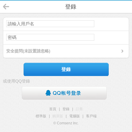
登錄
安全提問(未設置請忽略)
登錄
或使用QQ登錄
首頁
|
登錄
|
註冊
標準版
|
觸屏版
|
電腦版
|
客戶端
© Comsenz Inc.