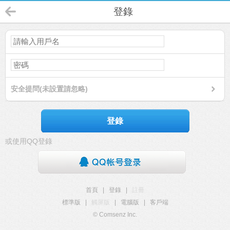
登錄
安全提問(未設置請忽略)
登錄
或使用QQ登錄
首頁
|
登錄
|
註冊
標準版
|
觸屏版
|
電腦版
|
客戶端
© Comsenz Inc.