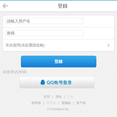
登錄
安全提問(未設置請忽略)
登錄
或使用QQ登錄
首頁
|
登錄
|
註冊
標準版
|
觸屏版
|
電腦版
|
客戶端
© Comsenz Inc.