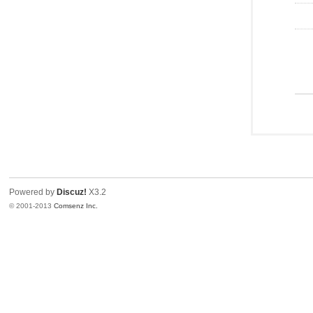
Powered by
Discuz!
X3.2
© 2001-2013
Comsenz Inc.