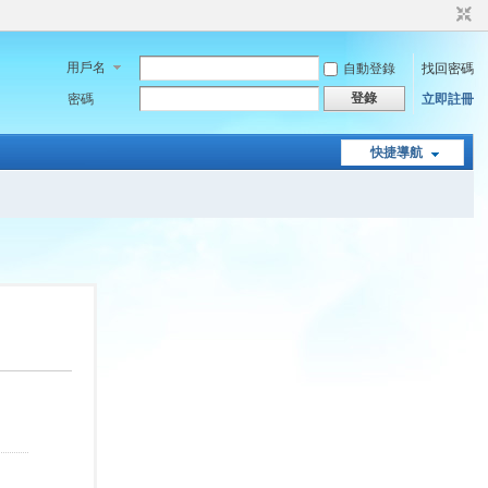
用戶名
自動登錄
找回密碼
登錄
密碼
立即註冊
快捷導航