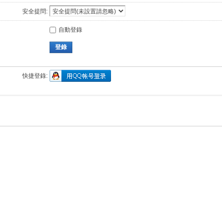
安全提問:
自動登錄
登錄
快捷登錄: