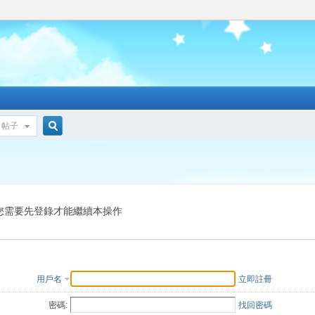
帖子
搜
索
您需要先登錄才能繼續本操作
用戶名
立即註冊
密碼:
找回密碼