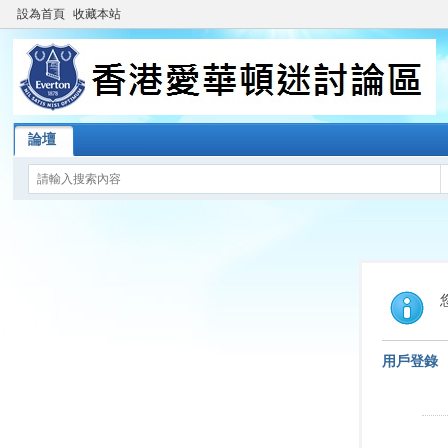
設為首頁
收藏本站
論壇
用戶登錄