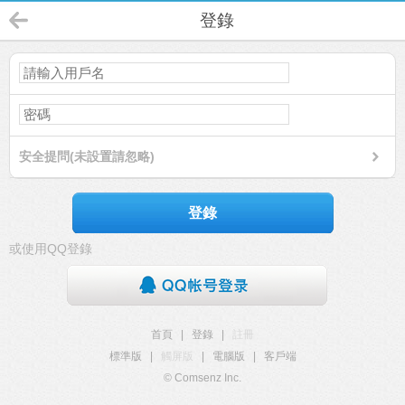
登錄
安全提問(未設置請忽略)
登錄
或使用QQ登錄
首頁
|
登錄
|
註冊
標準版
|
觸屏版
|
電腦版
|
客戶端
© Comsenz Inc.