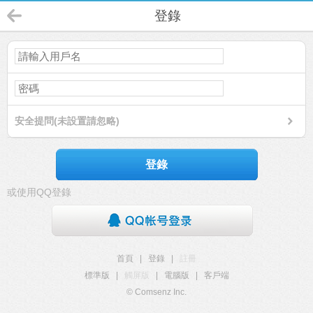
登錄
安全提問(未設置請忽略)
登錄
或使用QQ登錄
首頁
|
登錄
|
註冊
標準版
|
觸屏版
|
電腦版
|
客戶端
© Comsenz Inc.