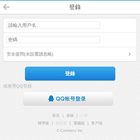
登錄
安全提問(未設置請忽略)
登錄
或使用QQ登錄
首頁
|
登錄
|
註冊
標準版
|
觸屏版
|
電腦版
|
客戶端
© Comsenz Inc.