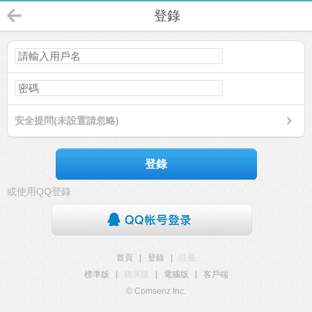
登錄
安全提問(未設置請忽略)
登錄
或使用QQ登錄
首頁
|
登錄
|
註冊
標準版
|
觸屏版
|
電腦版
|
客戶端
© Comsenz Inc.