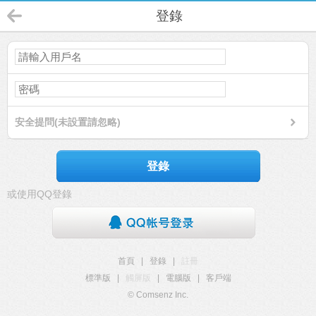
登錄
安全提問(未設置請忽略)
登錄
或使用QQ登錄
首頁
|
登錄
|
註冊
標準版
|
觸屏版
|
電腦版
|
客戶端
© Comsenz Inc.