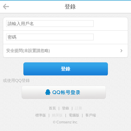
登錄
安全提問(未設置請忽略)
登錄
或使用QQ登錄
首頁
|
登錄
|
註冊
標準版
|
觸屏版
|
電腦版
|
客戶端
© Comsenz Inc.