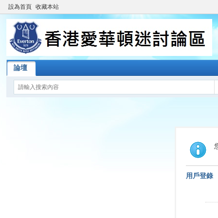
設為首頁
收藏本站
論壇
用戶登錄