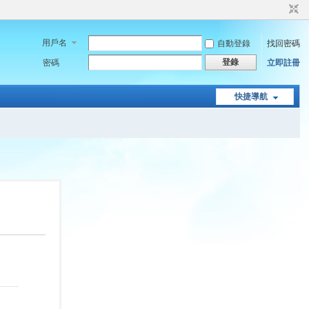
用戶名
自動登錄
找回密碼
登錄
密碼
立即註冊
快捷導航