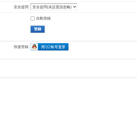
安全提問:
自動登錄
登錄
快捷登錄: