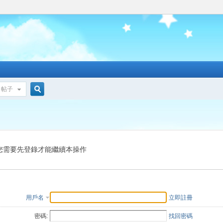
帖子
搜
索
您需要先登錄才能繼續本操作
用戶名
立即註冊
密碼:
找回密碼