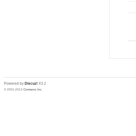
Powered by
Discuz!
X3.2
© 2001-2013
Comsenz Inc.